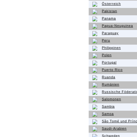
Österreich
Pakistan
Panama
Papua-Neuguinea
Paraguay
Peru
Philippinen
Polen
Portugal
Puerto Rico
Ruanda
Rumänien
Russische Föderati
Salomonen
Sambia
Samoa
São Tomé und Prínc
Saudi-Arabien
Schweden