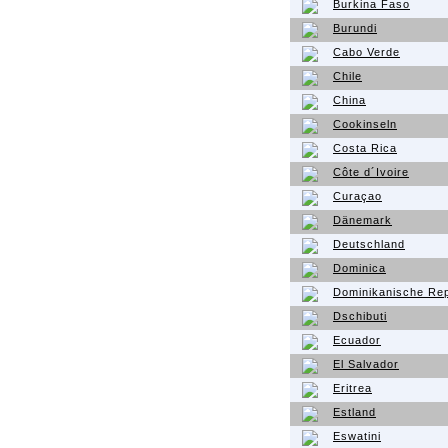
Burkina Faso
Burundi
Cabo Verde
Chile
China
Cookinseln
Costa Rica
Côte d´Ivoire
Curaçao
Dänemark
Deutschland
Dominica
Dominikanische Rep
Dschibuti
Ecuador
El Salvador
Eritrea
Estland
Eswatini