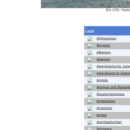
Ein LPG-Tanke
Land
Afghanistan
Ägypten
Albanien
Algerien
Amerikanische Jung
Amerikanisch-Sam
Angola
Antigua und Barbud
Äquatorialguinea
Argentinien
Armenien
Aruba
Aserbaidschan
Äthiopien