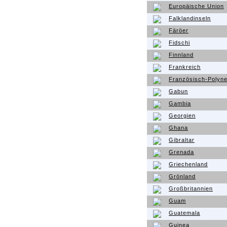
Europäische Union
Falklandinseln
Färöer
Fidschi
Finnland
Frankreich
Französisch-Polyne
Gabun
Gambia
Georgien
Ghana
Gibraltar
Grenada
Griechenland
Grönland
Großbritannien
Guam
Guatemala
Guinea