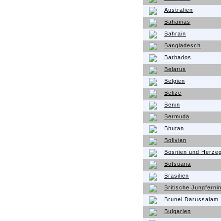
Australien
Bahamas
Bahrain
Bangladesch
Barbados
Belarus
Belgien
Belize
Benin
Bermuda
Bhutan
Bolivien
Bosnien und Herze
Botsuana
Brasilien
Britische Jungferni
Brunei Darussalam
Bulgarien