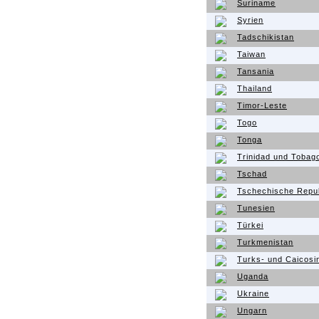
Suriname
Syrien
Tadschikistan
Taiwan
Tansania
Thailand
Timor-Leste
Togo
Tonga
Trinidad und Tobag
Tschad
Tschechische Repub
Tunesien
Türkei
Turkmenistan
Turks- und Caicosi
Uganda
Ukraine
Ungarn