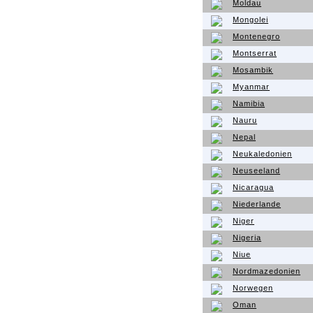
Moldau
Mongolei
Montenegro
Montserrat
Mosambik
Myanmar
Namibia
Nauru
Nepal
Neukaledonien
Neuseeland
Nicaragua
Niederlande
Niger
Nigeria
Niue
Nordmazedonien
Norwegen
Oman