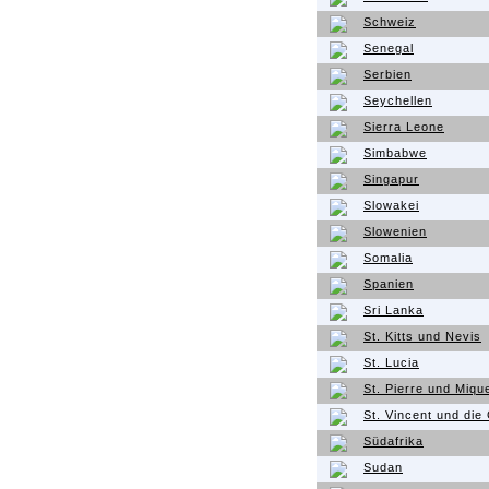
Schweiz
Senegal
Serbien
Seychellen
Sierra Leone
Simbabwe
Singapur
Slowakei
Slowenien
Somalia
Spanien
Sri Lanka
St. Kitts und Nevis
St. Lucia
St. Pierre und Miqu
St. Vincent und die
Südafrika
Sudan