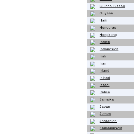
Guinea-Bissau
Guyana
Haiti
Honduras
Hongkong
Indien
Indonesien
Irak
Iran
Irland
Island
Israel
Italien
Jamaika
Japan
Jemen
Jordanien
Kaimaninseln