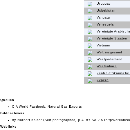
Uruguay
Usbekistan
Vanuatu
Venezuela
Vereinigte Arabisch
Vereinigte Staaten
Vietnam
Welt insgesamt
Westjordanland
Westsahara
Zentralafrikanische
Zypern
Quellen
CIA World Factbook:
Natural Gas Exports
Bildnachweis
By Norbert Kaiser (Self-photographed) [CC-BY-SA-2.5 (http://creati
Weblinks