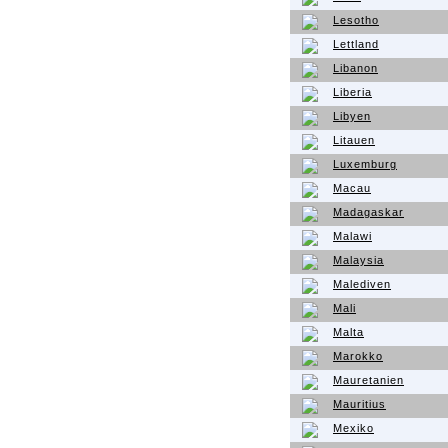
Lesotho
Lettland
Libanon
Liberia
Libyen
Litauen
Luxemburg
Macau
Madagaskar
Malawi
Malaysia
Malediven
Mali
Malta
Marokko
Mauretanien
Mauritius
Mexiko