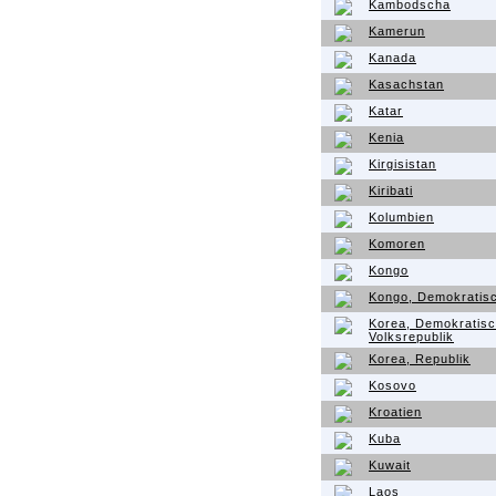
Kambodscha
Kamerun
Kanada
Kasachstan
Katar
Kenia
Kirgisistan
Kiribati
Kolumbien
Komoren
Kongo
Kongo, Demokratisc
Korea, Demokratis
Volksrepublik
Korea, Republik
Kosovo
Kroatien
Kuba
Kuwait
Laos