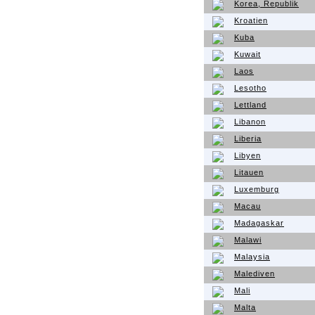
Korea, Republik
Kroatien
Kuba
Kuwait
Laos
Lesotho
Lettland
Libanon
Liberia
Libyen
Litauen
Luxemburg
Macau
Madagaskar
Malawi
Malaysia
Malediven
Mali
Malta