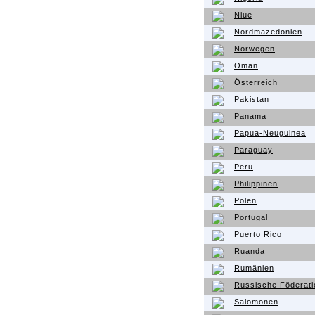
Niue
Nordmazedonien
Norwegen
Oman
Österreich
Pakistan
Panama
Papua-Neuguinea
Paraguay
Peru
Philippinen
Polen
Portugal
Puerto Rico
Ruanda
Rumänien
Russische Föderati
Salomonen