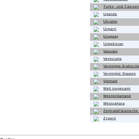
Turks- und Caicosi
Uganda
Ukraine
Ungarn
Uruguay
Usbekistan
Vanuatu
Venezuela
Vereinigte Arabisch
Vereinigte Staaten
Vietnam
Welt insgesamt
Westjordanland
Westsahara
Zentralafrikanische
Zypern