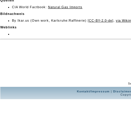
Quellen
CIA World Factbook:
Natural Gas Imports
Bildnachweis
By Ikar.us (Own work, Karlsruhe:Raffinerie) [
CC-BY-2.0-de
],
via Wik
Weblinks
Se
Kontakt/Impressum
|
Disclaime
Copyri