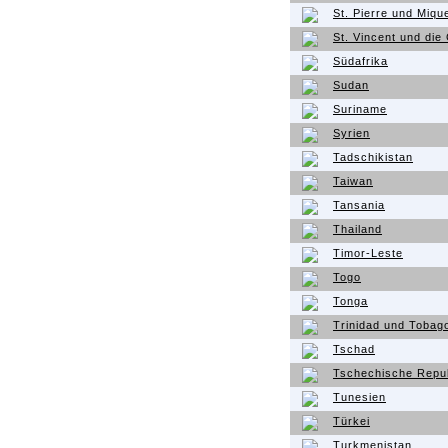
St. Pierre und Miqu
St. Vincent und die
Südafrika
Sudan
Suriname
Syrien
Tadschikistan
Taiwan
Tansania
Thailand
Timor-Leste
Togo
Tonga
Trinidad und Tobag
Tschad
Tschechische Repub
Tunesien
Türkei
Turkmenistan