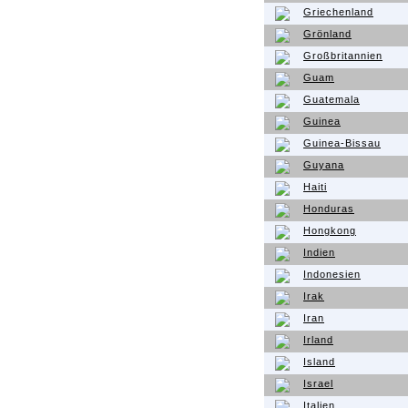
Griechenland
Grönland
Großbritannien
Guam
Guatemala
Guinea
Guinea-Bissau
Guyana
Haiti
Honduras
Hongkong
Indien
Indonesien
Irak
Iran
Irland
Island
Israel
Italien