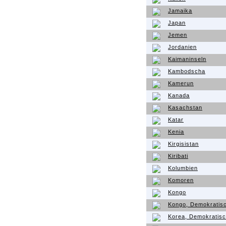
Jamaika
Japan
Jemen
Jordanien
Kaimaninseln
Kambodscha
Kamerun
Kanada
Kasachstan
Katar
Kenia
Kirgisistan
Kiribati
Kolumbien
Komoren
Kongo
Kongo, Demokratisc
Korea, Demokratisc