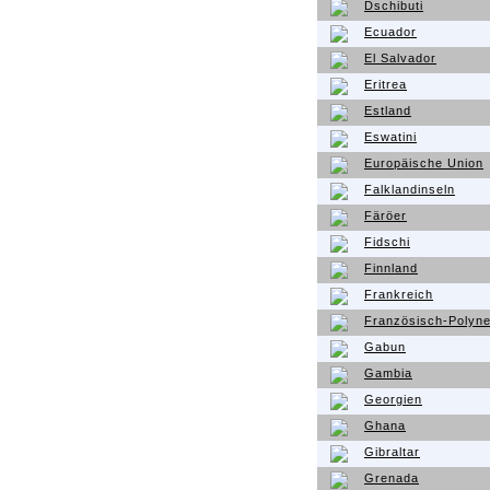
Dschibuti
Ecuador
El Salvador
Eritrea
Estland
Eswatini
Europäische Union
Falklandinseln
Färöer
Fidschi
Finnland
Frankreich
Französisch-Polyne
Gabun
Gambia
Georgien
Ghana
Gibraltar
Grenada