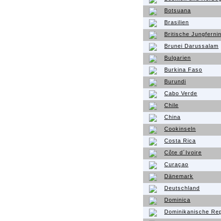
Botsuana
Brasilien
Britische Jungferni
Brunei Darussalam
Bulgarien
Burkina Faso
Burundi
Cabo Verde
Chile
China
Cookinseln
Costa Rica
Côte d´Ivoire
Curaçao
Dänemark
Deutschland
Dominica
Dominikanische Rep