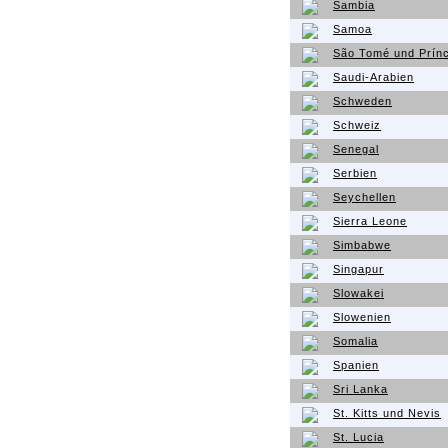
Sambia
Samoa
São Tomé und Prínc
Saudi-Arabien
Schweden
Schweiz
Senegal
Serbien
Seychellen
Sierra Leone
Simbabwe
Singapur
Slowakei
Slowenien
Somalia
Spanien
Sri Lanka
St. Kitts und Nevis
St. Lucia