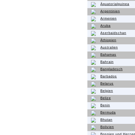
Äquatorialguinea
Argentinien
Armenien
Aruba
Aserbaidschan
Äthiopien
Australien
Bahamas
Bahrain
Bangladesch
Barbados
Belarus
Belgien
Belize
Benin
Bermuda
Bhutan
Bolivien
Bosnien und Herze