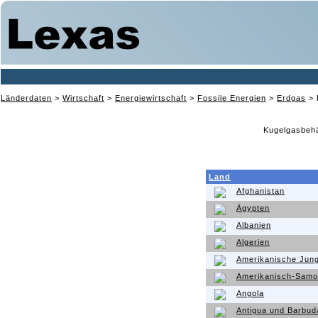
Länderdaten
>
Wirtschaft
>
Energiewirtschaft
>
Fossile Energien
>
Erdgas
>
Kugelgasbehäl
Land
Afghanistan
Ägypten
Albanien
Algerien
Amerikanische Jung
Amerikanisch-Sam
Angola
Antigua und Barbud