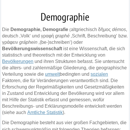
Demographie
Die
Demographie
, Demografie
altgriechisch
δῆμος
démos
,
(
deutsch
‚Volk‘
und
γραφή
graphé
‚Schrift, Beschreibung‘ bzw.
γράφειν
gráphein
‚(be-)schreiben‘) oder
Bevölkerungswissenschaft
ist eine
Wissenschaft
, die sich
statistisch und theoretisch mit der Entwicklung von
Bevölkerungen
und ihren Strukturen befasst. Sie untersucht
die alters- und zahlenmäßige Gliederung, die geogra
ph
ische
Verteilung sowie die
umwelt
­bedingten und
sozialen
Faktoren, die für Veränderungen verantwortlich sind. Die
Erforschung der Regelmäßigkeiten und Gesetzmäßigkeiten
in Zustand und Entwicklung der Bevölkerung wird vor allem
mit Hilfe der
Statistik
erfasst und gemessen, wofür
Beschreibungs- und Erklärungsmodelle entwickelt werden
(siehe auch
Amtliche Statistik
).
Die Demographie besteht aus vier großen Fachgebieten, die
sich schwerpunktmäßig mit folgenden Theorien befassen: