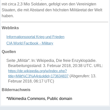
mit circa 2,3 Mio Soldaten, gefolgt von den Vereinigten
Staaten, die mit
Abstand den höchsten
Militär
etat
der Welt
haben
.
Weblinks
Informationsportal Krieg und Frieden
CIA World Factbook - Military
Quellen
Seite „Militär“. In: Wikipedia, Die freie Enzyklopädie.
Bearbeitungsstand: 3. Februar 2018, 20:38 UTC. URL:
https://de.wikipedia.org/w/index.php?
title=Milit%C3%A4r&oldid=173634837
(Abgerufen: 13.
Februar 2018, 06:17 UTC)
Bildernachweis
*Wikimedia Commons, Public domain