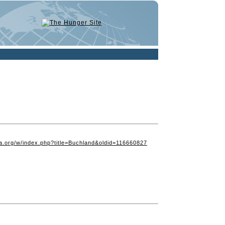
dia.org/w/index.php?title=Buchland&oldid=116660827