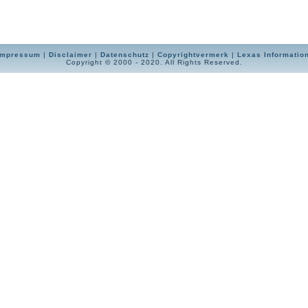
Impressum
|
Disclaimer
|
Datenschutz
|
Copyrightvermerk
|
Lexas Informatio
Copyright © 2000 - 2020. All Rights Reserved.