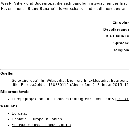
West-, Mittel- und Südeuropa, die sich bandförmig zwischen der Irisc
Bezeichnung „
Blaue Banane
“ als wirtschafts- und siedlungsgeogra
Einwohn
Bevölkerungs
Die Blaue B
Sprach
Religion
Quellen
Seite „Europa“. In: Wikipedia, Die freie Enzyklopädie. Bearbe
title=Europa&oldid=138230115
(Abgerufen: 2. Februar 2015, 1
Bildernachweis
Europaprojektion auf Globus mit Utralgrenze. von TUBS [
CC BY
Weblinks
Eurostat
Destatis - Europa in Zahlen
Statista:
Statista - Fakten zur EU