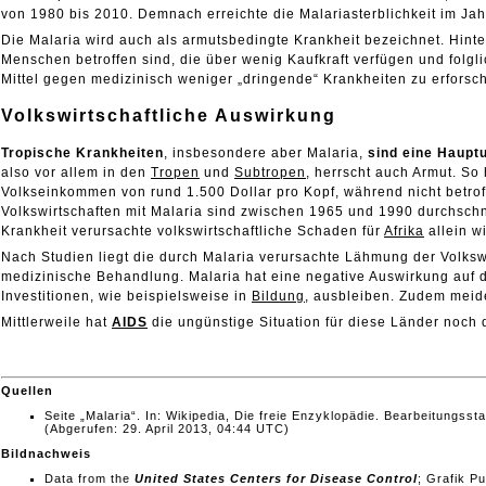
von 1980 bis 2010. Demnach erreichte die Malariasterblichkeit im Ja
D
ie Malaria wird auch als armutsbedingte Krankheit bezeichnet. Hint
Menschen betroffen sind, die über wenig Kaufkraft verfügen und folgl
Mittel gegen medizinisch weniger „dringende“ Krankheiten zu erforsche
Volkswirtschaftliche
Auswirkung
Tropische Krankheiten
, insbesondere aber Malaria,
sind eine Hauptu
also vor allem in den
Tropen
und
Subtropen
, herrscht auch Armut. So
Volkseinkommen von rund 1.500 Dollar pro Kopf, während nicht betroff
Volkswirtschaften
mit Malaria sind zwischen 1965 und 1990 durchschni
Krankheit verursachte volkswirtschaftliche Schaden für
Afrika
allein w
Nach Studien liegt die durch Malaria verursachte Lähmung der Volksw
medizinische Behandlung. Malaria hat eine negative Auswirkung auf di
Investitionen, wie beispielsweise in
Bildung
, ausbleiben. Zudem meid
Mittlerweile hat
AIDS
die ungünstige Situation für diese Länder noch 
Quellen
Seite „Malaria“. In: Wikipedia, Die freie Enzyklopädie. Bearbeitungss
(Abgerufen: 29. April 2013, 04:44 UTC)
Bildnachweis
Data from the
United States Centers for Disease Control
; Grafik P