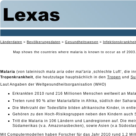
Länderdaten
>
Bevölkerungsdaten
>
Gesundheitswesen
>
Infektionskrankhei
Map shows the countries where malaria is known to occur as of 2003. M
Malaria
(von lateinisch
mala aria
oder
mal'aria
‚schlechte Luft‘, die 
Tropenkrankheit
, die heutzutage hauptsächlich in den
Tropen
und
Su
Laut Angaben der Weltgesundheitsorganisation (WHO)
Erkrankten 2010 rund 216 Millionen Menschen weltweit an Malar
Treten rund 90 % aller Malariafälle in Afrika, südlich der Sahara
Die Mehrzahl der Todesfälle
bilden afrikanische Kinder, in en
Gehören
zu den Hoch-Risikogruppen neben den Kindern auch S
Tritt die Malaria in 106 Ländern und Landregionen auf. Die me
Südamerikas (v.a.
Amazonasbecken), sowie Asien (v.a Südostas
Mit Computermodellen haben Forscher für das Jahr 2010 rund 1,2 Mill