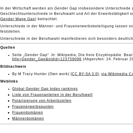
In der Wirtschaft werden als
Gender Gap
insbesondere Unterschiede z
Geschlechtsunterschiede in Berufswahl und Art der Erwerbstätigkeit so
Gender Wage Gap
) betrachtet.
Unterschiede in der Männer- und Frauenerwerbsbeteiligung lassen si
feststellen.
Unterschiede in der Berufswahl manifestieren sich besonders deutl
Quellen
Seite „Gender Gap“. In: Wikipedia, Die freie Enzyklopädie. Be
title=Gender_Gap&oldid=123759096
(Abgerufen: 24. Februar 2
Bildnachweis
By M Tracy Hunter (Own work) [
CC BY-SA 3.0
],
via Wikimedia 
Weblinks
Global Gender Gap Index rankings
Liste von Frauenanteilen in der Berufswelt
Polarisierung von Arbeitszeiten
Frauenerwerbsquoten
Frauendomänen
Männerdomänen