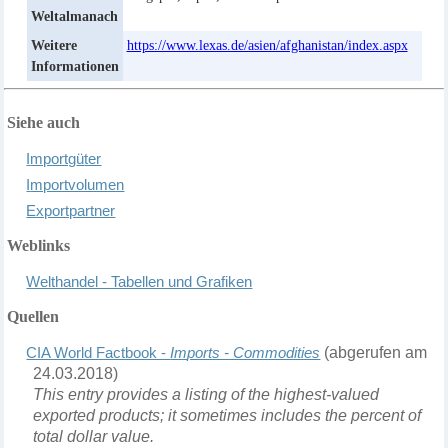
Weltalmanach
Weitere
https://www.lexas.de/asien/afghanistan/index.aspx
Informationen
Siehe auch
I
mportg
ü
ter
I
mportvolumen
E
xportpartner
Weblinks
Welthandel - Tabellen und Grafiken
Quellen
CIA World Factbook -
Im
ports - Commodities
(abgerufen am
24.03.2018)
This entry provides a listing of the highest-valued
exported products; it sometimes includes the percent of
total dollar value.