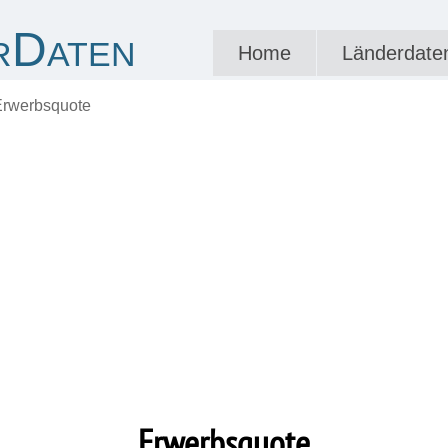
rDaten
Home
Länderdate
Erwerbsquote
Erwerbsquote