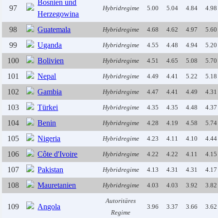
Bosnien und
97
Hybridregime
5.00
5.04
4.84
4.98
Herzegowina
98
Guatemala
Hybridregime
4.68
4.62
4.97
5.60
99
Uganda
Hybridregime
4.55
4.48
4.94
5.20
100
Bolivien
Hybridregime
4.51
4.65
5.08
5.70
101
Nepal
Hybridregime
4.49
4.41
5.22
5.18
102
Gambia
Hybridregime
4.47
4.41
4.49
4.31
103
Türkei
Hybridregime
4.35
4.35
4.48
4.37
104
Benin
Hybridregime
4.28
4.19
4.58
5.74
105
Nigeria
Hybridregime
4.23
4.11
4.10
4.44
106
Côte d'Ivoire
Hybridregime
4.22
4.22
4.11
4.15
107
Pakistan
Hybridregime
4.13
4.31
4.31
4.17
108
Mauretanien
Hybridregime
4.03
4.03
3.92
3.82
Autoritäres
109
Angola
3.96
3.37
3.66
3.62
Regime