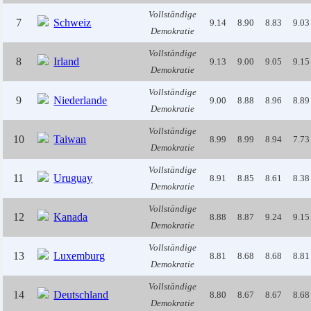
Vollständige
7
Schweiz
9.14
8.90
8.83
9.03
Demokratie
Vollständige
8
Irland
9.13
9.00
9.05
9.15
Demokratie
Vollständige
9
Niederlande
9.00
8.88
8.96
8.89
Demokratie
Vollständige
10
Taiwan
8.99
8.99
8.94
7.73
Demokratie
Vollständige
11
Uruguay
8.91
8.85
8.61
8.38
Demokratie
Vollständige
12
Kanada
8.88
8.87
9.24
9.15
Demokratie
Vollständige
13
Luxemburg
8.81
8.68
8.68
8.81
Demokratie
Vollständige
14
Deutschland
8.80
8.67
8.67
8.68
Demokratie