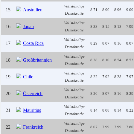
Vollständige
15
Australien
8.71
8.90
8.96
9.09
Demokratie
Vollständige
16
Japan
8.33
8.15
8.13
7.99
Demokratie
Vollständige
17
Costa Rica
8.29
8.07
8.16
8.07
Demokratie
Vollständige
18
Großbritannien
8.28
8.10
8.54
8.53
Demokratie
Vollständige
19
Chile
8.22
7.92
8.28
7.97
Demokratie
Vollständige
20
Österreich
8.20
8.07
8.16
8.29
Demokratie
Vollständige
21
Mauritius
8.14
8.08
8.14
8.22
Demokratie
Vollständige
22
Frankreich
8.07
7.99
7.99
7.80
Demokratie