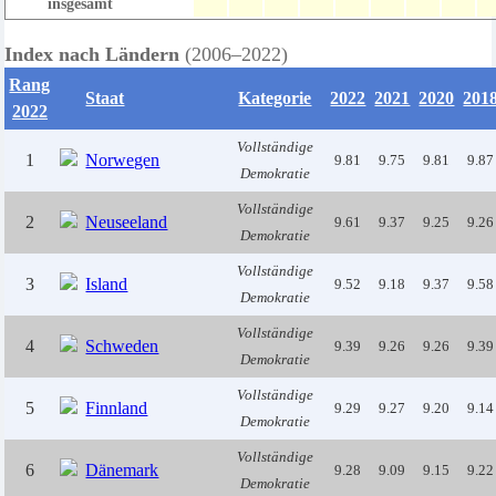
insg
esamt
Index nach
Ländern
(2006–202
2
)
Rang
Staat
Kategorie
2022
2021
2020
201
2022
Vollständige
1
Norwegen
9.81
9.75
9.81
9.87
Demokratie
Vollständige
2
Neuseeland
9.61
9.37
9.25
9.26
Demokratie
Vollständige
3
Island
9.52
9.18
9.37
9.58
Demokratie
Vollständige
4
Schweden
9.39
9.26
9.26
9.39
Demokratie
Vollständige
5
Finnland
9.29
9.27
9.20
9.14
Demokratie
Vollständige
6
Dänemark
9.28
9.09
9.15
9.22
Demokratie