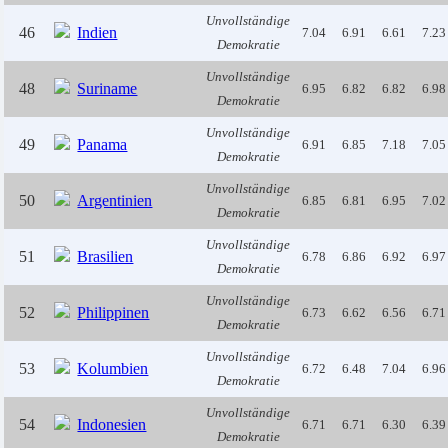
Unvollständige
46
Indien
7.04
6.91
6.61
7.23
Demokratie
Unvollständige
48
Suriname
6.95
6.82
6.82
6.98
Demokratie
Unvollständige
49
Panama
6.91
6.85
7.18
7.05
Demokratie
Unvollständige
50
Argentinien
6.85
6.81
6.95
7.02
Demokratie
Unvollständige
51
Brasilien
6.78
6.86
6.92
6.97
Demokratie
Unvollständige
52
Philippinen
6.73
6.62
6.56
6.71
Demokratie
Unvollständige
53
Kolumbien
6.72
6.48
7.04
6.96
Demokratie
Unvollständige
54
Indonesien
6.71
6.71
6.30
6.39
Demokratie