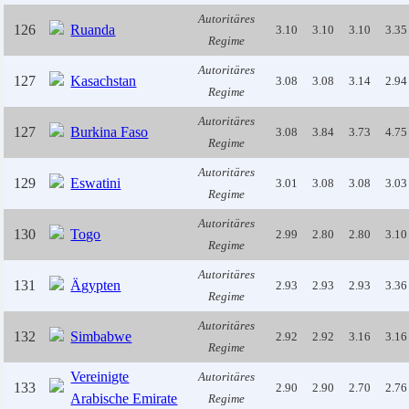
Autoritäres
126
Ruanda
3.10
3.10
3.10
3.35
Regime
Autoritäres
127
Kasachstan
3.08
3.08
3.14
2.94
Regime
Autoritäres
127
Burkina Faso
3.08
3.84
3.73
4.75
Regime
Autoritäres
129
Eswatini
3.01
3.08
3.08
3.03
Regime
Autoritäres
130
Togo
2.99
2.80
2.80
3.10
Regime
Autoritäres
131
Ägypten
2.93
2.93
2.93
3.36
Regime
Autoritäres
132
Simbabwe
2.92
2.92
3.16
3.16
Regime
Vereinigte
Autoritäres
133
2.90
2.90
2.70
2.76
Arabische Emirate
Regime