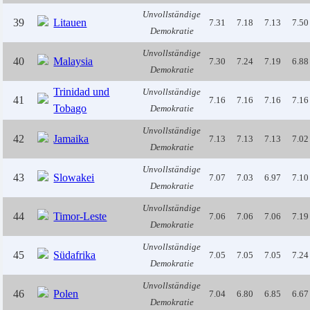
Unvollständige
39
Litauen
7.31
7.18
7.13
7.50
Demokratie
Unvollständige
40
Malaysia
7.30
7.24
7.19
6.88
Demokratie
Trinidad und
Unvollständige
41
7.16
7.16
7.16
7.16
Tobago
Demokratie
Unvollständige
42
Jamaika
7.13
7.13
7.13
7.02
Demokratie
Unvollständige
43
Slowakei
7.07
7.03
6.97
7.10
Demokratie
Unvollständige
44
Timor-Leste
7.06
7.06
7.06
7.19
Demokratie
Unvollständige
45
Südafrika
7.05
7.05
7.05
7.24
Demokratie
Unvollständige
46
Polen
7.04
6.80
6.85
6.67
Demokratie