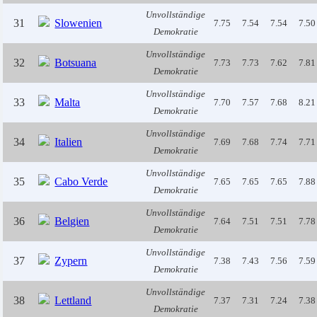
Unvollständige
31
Slowenien
7.75
7.54
7.54
7.50
Demokratie
Unvollständige
32
Botsuana
7.73
7.73
7.62
7.81
Demokratie
Unvollständige
33
Malta
7.70
7.57
7.68
8.21
Demokratie
Unvollständige
34
Italien
7.69
7.68
7.74
7.71
Demokratie
Unvollständige
35
Cabo Verde
7.65
7.65
7.65
7.88
Demokratie
Unvollständige
36
Belgien
7.64
7.51
7.51
7.78
Demokratie
Unvollständige
37
Zypern
7.38
7.43
7.56
7.59
Demokratie
Unvollständige
38
Lettland
7.37
7.31
7.24
7.38
Demokratie