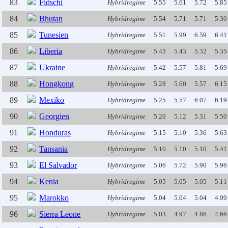
83
Fidschi
Hybridregime
5.55
5.61
5.72
5.85
84
Bhutan
Hybridregime
5.54
5.71
5.71
5.30
85
Tunesien
Hybridregime
5.51
5.99
6.59
6.41
86
Liberia
Hybridregime
5.43
5.43
5.32
5.35
87
Ukraine
Hybridregime
5.42
5.57
5.81
5.69
88
Hongkong
Hybridregime
5.28
5.60
5.57
6.15
89
Mexiko
Hybridregime
5.25
5.57
6.07
6.19
90
Georgien
Hybridregime
5.20
5.12
5.31
5.50
91
Honduras
Hybridregime
5.15
5.10
5.36
5.63
92
Tansania
Hybridregime
5.10
5.10
5.10
5.41
93
El Salvador
Hybridregime
5.06
5.72
5.90
5.96
94
Kenia
Hybridregime
5.05
5.05
5.05
5.11
95
Marokko
Hybridregime
5.04
5.04
5.04
4.99
96
Sierra Leone
Hybridregime
5.03
4.97
4.86
4.66