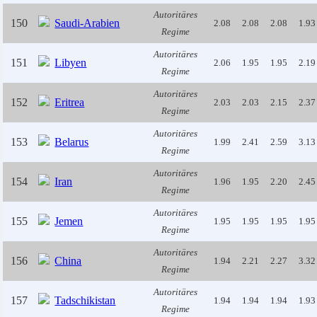
Autoritäres
150
Saudi-Arabien
2.08
2.08
2.08
1.93
Regime
Autoritäres
151
Libyen
2.06
1.95
1.95
2.19
Regime
Autoritäres
152
Eritrea
2.03
2.03
2.15
2.37
Regime
Autoritäres
153
Belarus
1.99
2.41
2.59
3.13
Regime
Autoritäres
154
Iran
1.96
1.95
2.20
2.45
Regime
Autoritäres
155
Jemen
1.95
1.95
1.95
1.95
Regime
Autoritäres
156
China
1.94
2.21
2.27
3.32
Regime
Autoritäres
157
Tadschikistan
1.94
1.94
1.94
1.93
Regime