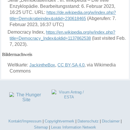
Seite „Demokratieindex“. In: Wikipedia – Die freie
Enzyklopädie. Bearbeitungsstand: 6. Februar 2023,
16:25 UTC. URL:
https://de.wikipedia.org/w/index.php?
title=Demokratieindex&oldid=230618465
(Abgerufen: 7.
Februar 2023, 16:37 UTC)
Democracy Index,
https://en.wikipedia.org/w/index.php?
title=Democracy_Index&oldid=1137862538
(last visited Feb.
7, 2023).
Bildernachweis
Weltkarte:
JackintheBox
,
CC BY-SA 4.0
, via Wikimedia
Commons
Kontakt/Impressum
|
Copyrightvermerk
|
Datenschutz
|
Disclaimer
|
Sitemap
|
Lexas Information Network