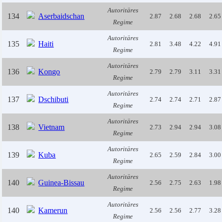
Autoritäres
134
Aserbaidschan
2.87
2.68
2.68
2.65
Regime
Autoritäres
135
Haiti
2.81
3.48
4.22
4.91
Regime
Autoritäres
136
Kongo
2.79
2.79
3.11
3.31
Regime
Autoritäres
137
Dschibuti
2.74
2.74
2.71
2.87
Regime
Autoritäres
138
Vietnam
2.73
2.94
2.94
3.08
Regime
Autoritäres
139
Kuba
2.65
2.59
2.84
3.00
Regime
Autoritäres
140
Guinea-Bissau
2.56
2.75
2.63
1.98
Regime
Autoritäres
140
Kamerun
2.56
2.56
2.77
3.28
Regime