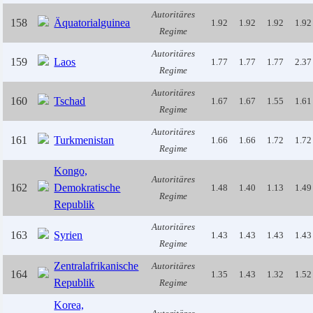
Autoritäres
158
Äquatorialguinea
1.92
1.92
1.92
1.92
Regime
Autoritäres
159
Laos
1.77
1.77
1.77
2.37
Regime
Autoritäres
160
Tschad
1.67
1.67
1.55
1.61
Regime
Autoritäres
161
Turkmenistan
1.66
1.66
1.72
1.72
Regime
Kongo,
Autoritäres
162
Demokratische
1.48
1.40
1.13
1.49
Regime
Republik
Autoritäres
163
Syrien
1.43
1.43
1.43
1.43
Regime
Zentralafrikanische
Autoritäres
164
1.35
1.43
1.32
1.52
Republik
Regime
Korea,