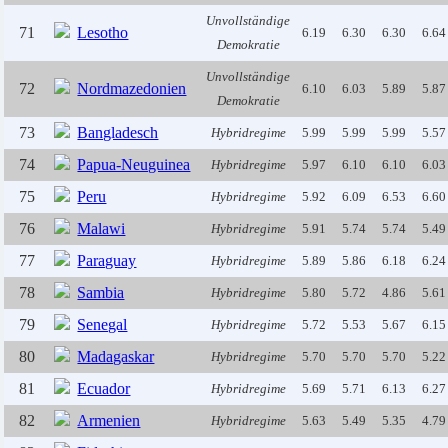
Unvollständige
71
Lesotho
6.19
6.30
6.30
6.64
Demokratie
Unvollständige
72
Nordmazedonien
6.10
6.03
5.89
5.87
Demokratie
73
Bangladesch
Hybridregime
5.99
5.99
5.99
5.57
74
Papua-Neuguinea
Hybridregime
5.97
6.10
6.10
6.03
75
Peru
Hybridregime
5.92
6.09
6.53
6.60
76
Malawi
Hybridregime
5.91
5.74
5.74
5.49
77
Paraguay
Hybridregime
5.89
5.86
6.18
6.24
78
Sambia
Hybridregime
5.80
5.72
4.86
5.61
79
Senegal
Hybridregime
5.72
5.53
5.67
6.15
80
Madagaskar
Hybridregime
5.70
5.70
5.70
5.22
81
Ecuador
Hybridregime
5.69
5.71
6.13
6.27
82
Armenien
Hybridregime
5.63
5.49
5.35
4.79