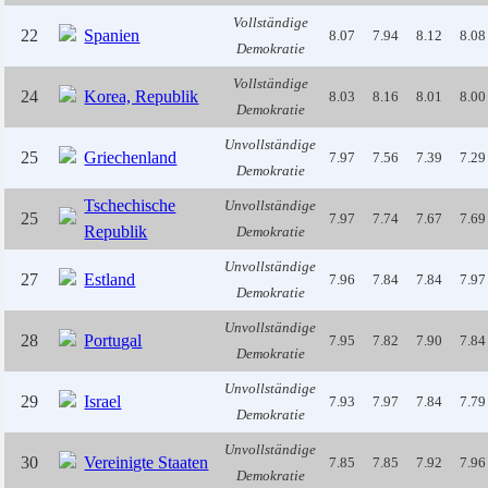
Vollständige
22
Spanien
8.07
7.94
8.12
8.08
Demokratie
Vollständige
24
Korea, Republik
8.03
8.16
8.01
8.00
Demokratie
Unvollständige
25
Griechenland
7.97
7.56
7.39
7.29
Demokratie
Tschechische
Unvollständige
25
7.97
7.74
7.67
7.69
Republik
Demokratie
Unvollständige
27
Estland
7.96
7.84
7.84
7.97
Demokratie
Unvollständige
28
Portugal
7.95
7.82
7.90
7.84
Demokratie
Unvollständige
29
Israel
7.93
7.97
7.84
7.79
Demokratie
Unvollständige
30
Vereinigte Staaten
7.85
7.85
7.92
7.96
Demokratie