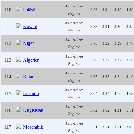
Autoritäres
110
Palästina
3.86
3.94
3.83
4.39
Regime
Autoritäres
111
Kuwait
3.83
3.91
3.80
3.85
Regime
Autoritäres
112
Niger
3.73
3.22
3.29
3.76
Regime
Autoritäres
113
Algerien
3.66
3.77
3.77
3.50
Regime
Autoritäres
114
Katar
3.65
3.65
3.24
3.19
Regime
Autoritäres
115
Libanon
3.64
3.84
4.16
4.63
Regime
Autoritäres
116
Kirgisistan
3.62
3.62
4.21
5.11
Regime
Autoritäres
117
Mosambik
3.51
3.51
3.51
3.85
Regime