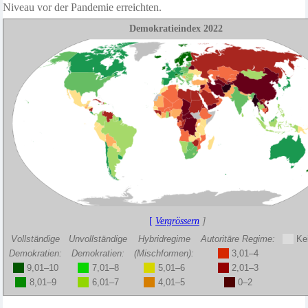
Niveau vor der Pandemie erreichten.
Demokratieindex 202
2
[
Vergrössern
]
Vollständige
Unvollständige
Hybridregime
Autoritäre Regime:
Ke
Demokratien:
Demokratien:
(Mischformen):
3,01–4
9,01–10
7,01–8
5,01–6
2,01–3
8,01–9
6,01–7
4,01–5
0–2