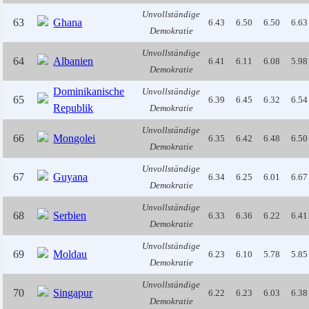
Unvollständige
63
Ghana
6.43
6.50
6.50
6.63
Demokratie
Unvollständige
64
Albanien
6.41
6.11
6.08
5.98
Demokratie
Dominikanische
Unvollständige
65
6.39
6.45
6.32
6.54
Republik
Demokratie
Unvollständige
66
Mongolei
6.35
6.42
6.48
6.50
Demokratie
Unvollständige
67
Guyana
6.34
6.25
6.01
6.67
Demokratie
Unvollständige
68
Serbien
6.33
6.36
6.22
6.41
Demokratie
Unvollständige
69
Moldau
6.23
6.10
5.78
5.85
Demokratie
Unvollständige
70
Singapur
6.22
6.23
6.03
6.38
Demokratie