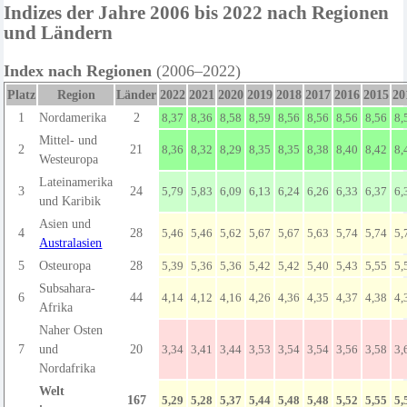
Indizes der Jahre 2006 bis 2022 nach Regionen
und Ländern
Index nach Regionen
(2006–202
2
)
Platz
Region
Länder
2022
2021
2020
2019
2018
2017
2016
2015
20
1
Nordamerika
2
8,37
8,36
8,58
8,59
8,56
8,56
8,56
8,56
8,
Mittel-
und
2
21
8,36
8,32
8,29
8,35
8,35
8,38
8,40
8,42
8,
Westeuropa
Lateinamerika
3
24
5,79
5,83
6,09
6,13
6,24
6,26
6,33
6,37
6,
und Karibik
Asien und
4
28
5,46
5,46
5,62
5,67
5,67
5,63
5,74
5,74
5,
Australasien
5
Osteuropa
28
5,39
5,36
5,36
5,42
5,42
5,40
5,43
5,55
5,
Subsahara-
6
44
4,14
4,12
4,16
4,26
4,36
4,35
4,37
4,38
4,
Afrika
Naher Osten
7
und
20
3,34
3,41
3,44
3,53
3,54
3,54
3,56
3,58
3,
Nordafrika
Welt
167
5,29
5,28
5,37
5,44
5,48
5,48
5,52
5,55
5,