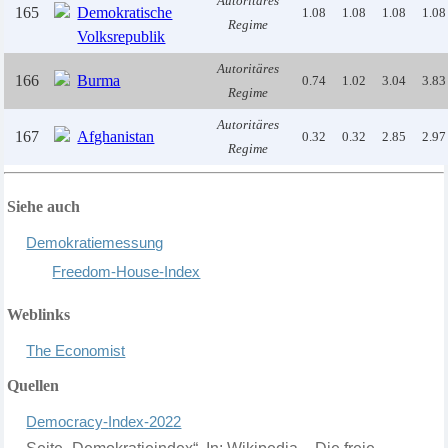
Autoritäres
165
Demokratische
1.08
1.08
1.08
1.08
Regime
Volksrepublik
Autoritäres
166
Burma
0.74
1.02
3.04
3.83
Regime
Autoritäres
167
Afghanistan
0.32
0.32
2.85
2.97
Regime
Siehe auch
Demokratiemessung
Fr
eedom-
H
ouse-
I
ndex
Weblinks
The Economist
Quellen
D
emocracy-
I
ndex-2022