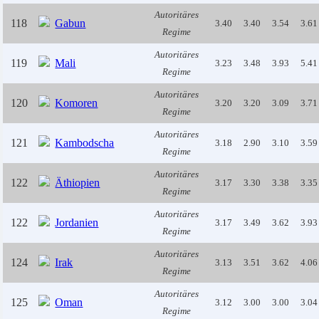
Autoritäres
118
Gabun
3.40
3.40
3.54
3.61
Regime
Autoritäres
119
Mali
3.23
3.48
3.93
5.41
Regime
Autoritäres
120
Komoren
3.20
3.20
3.09
3.71
Regime
Autoritäres
121
Kambodscha
3.18
2.90
3.10
3.59
Regime
Autoritäres
122
Äthiopien
3.17
3.30
3.38
3.35
Regime
Autoritäres
122
Jordanien
3.17
3.49
3.62
3.93
Regime
Autoritäres
124
Irak
3.13
3.51
3.62
4.06
Regime
Autoritäres
125
Oman
3.12
3.00
3.00
3.04
Regime