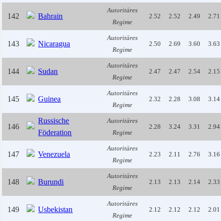
Autoritäres
142
Bahrain
2.52
2.52
2.49
2.71
Regime
Autoritäres
143
Nicaragua
2.50
2.69
3.60
3.63
Regime
Autoritäres
144
Sudan
2.47
2.47
2.54
2.15
Regime
Autoritäres
145
Guinea
2.32
2.28
3.08
3.14
Regime
Russische
Autoritäres
146
2.28
3.24
3.31
2.94
Föderation
Regime
Autoritäres
147
Venezuela
2.23
2.11
2.76
3.16
Regime
Autoritäres
148
Burundi
2.13
2.13
2.14
2.33
Regime
Autoritäres
149
Usbekistan
2.12
2.12
2.12
2.01
Regime