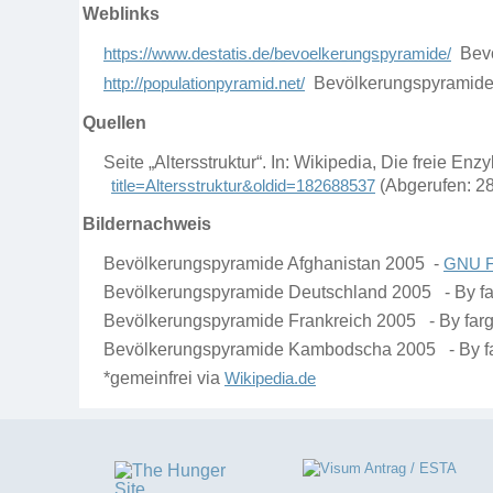
Weblinks
https://www.destatis.de/bevoelkerungspyramide/
Bevö
http://populationpyramid.net/
Bevölkerungspyramiden
Quellen
Seite „Altersstruktur“. In: Wikipedia, Die freie 
title=Altersstruktur&oldid=182688537
(Abgerufen: 2
Bildernachweis
Bevölkerungspyramide Afghanistan 2005
-
GNU F
Bevölkerungspyramide Deutschland
2005
-
By f
Bevölkerungspyramide Frankreich
2005
- By far
Bevölkerungspyramide Kambodscha 2005 - By f
*gemeinfrei via
Wikipedia.de