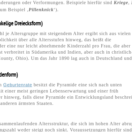
derungen oder Verformungen. Beispiele hierfür sind
Kriege
,
zum Beispiel ‚
Pillenknick
‘).
nkelige Dreiecksform)
 je Altersgruppe mit steigendem Alter ergibt sich aus vielen
ichkeit über alle Altersstufen hinweg, das heißt die
der eine nur leicht abnehmende Kinderzahl pro Frau, die aber
t verbreitet in Südamerika und Indien, aber auch in christlich
ounty, Ohio). Um das Jahr 1890 lag auch in Deutschland und
odenform)
en
Geburtenrate
besitzt die Pyramide eine sich nach unten
mit einer meist geringen Lebenserwartung und einer früh
er hinweg, falls diese Pyramide ein Entwicklungsland beschrei
anderen ärmsten Staaten.
sammenlaufenden Altersstruktur, die sich im hohen Alter abru
ngszahl weder steigt noch sinkt. Voraussetzungen hierfür sind