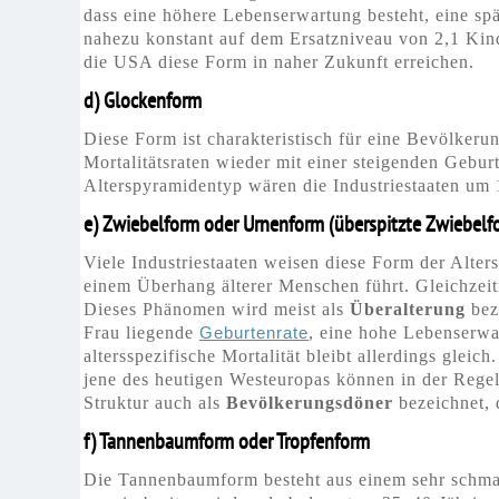
dass eine höhere Lebenserwartung besteht, eine spä
nahezu konstant auf dem Ersatzniveau von 2,1 Kinde
die USA diese Form in naher Zukunft erreichen.
d) Glockenform
Diese Form ist charakteristisch für eine Bevölkerung
Mortalitätsraten wieder mit einer steigenden Geburt
Alterspyramidentyp wären die Industriestaaten um
e) Zwiebelform oder Urnenform (überspitzte Zwiebelf
Viele Industriestaaten weisen diese Form der Alter
einem Überhang älterer Menschen führt. Gleichzeit
Dieses Phänomen wird meist als
Überalterung
bez
Frau liegende
Geburtenrate
, eine hohe Lebenserwar
altersspezifische Mortalität bleibt allerdings glei
jene des heutigen
Westeuropas
können in der Regel
Struktur auch als
Bevölkerungsdöner
bezeichnet, 
f) Tannenbaumform oder Tropfenform
Die Tannenbaumform besteht aus einem sehr schmal