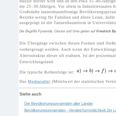
massiv breiter wird und ab den etwa 35–40-Jährig
die 25–30-Jährigen. Vor allem in Industriestaaten 
Großstädte tannenbaumförmige Bevölkerungspyrami
Bezirke wenig für Familien und ältere Leute, dafür
ausgeprägt ist die Tannenbaumform in Universitätss
Die Begriffe Pyramide, Glocke und Urne gehen auf
Friedrich B
Die Übergänge zwischen diesen Formen sind fließe
vorhergesagt werden. Auch wenn der Entwicklungsst
Altersstruktur dieser oft erahnen. Ist der prozentu
Entwicklungsland.
Die typische Reihenfolge ist:
Das
Medianalter
(Mittelwert der statistischen Vert
Siehe auch
Die Bevölkerungspyramiden aller Länder
B
ev
ö
lkerungspyramiden
- Vergleichsmöglichkeit 2er 