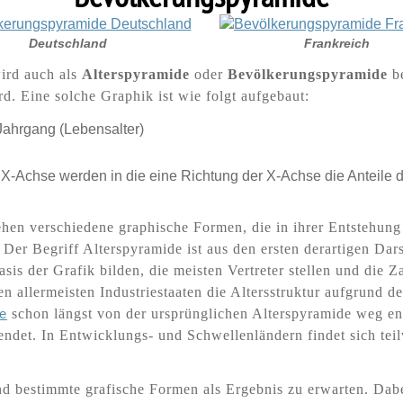
Deutschland
Frankreich
ird auch als
Alterspyramide
oder
Bevölkerungspyramide
be
rd. Eine solche Gra
phi
k ist wie folgt aufgebaut:
Jahrgang (Lebensalter)
 X-Achse werden in die eine Richtung der X-Achse die Anteile 
hen verschiedene gra
ph
ische Formen, die in ihrer Entstehun
Der Begriff Alterspyramide ist aus den ersten derartigen Da
asis der Grafik bilden, die meisten Vertreter stellen und die 
allermeisten Industriestaaten die Altersstruktur aufgrund de
e
schon längst von der ursprünglichen Alterspyramide weg ent
wendet. In Entwicklungs- und Schwellenländern findet sich te
d bestimmte grafische Formen als Ergebnis zu erwarten. Dabei